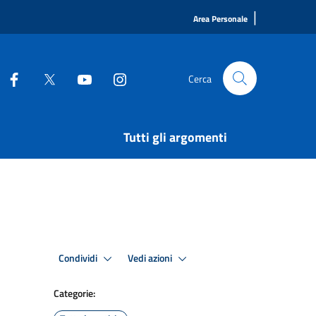
|
Area Personale
Cerca
Tutti gli argomenti
Condividi
Vedi azioni
Categorie: