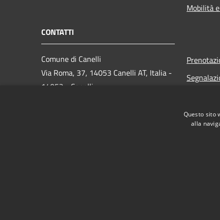
Mobilità e
CONTATTI
Comune di Canelli
Prenotaz
Via Roma, 37, 14053 Canelli AT, Italia -
Segnalazi
14053 - Canelli
Leggi le 
Partita IVA: 00084540053
Richiesta
Questo sito 
alla navig
PEC:
comune.canelli@pec.it
Centralino Unico: 0141 820111
RSS
Accessibilità
Privacy
Cookie
Mappa de