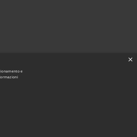
×
nzionamento e
nformazioni
Municipium
Accesso redazione
di Canelli • Powered by
•