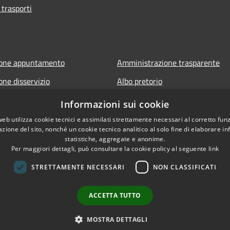
 trasporti
ione appuntamento
Amministrazione trasparente
one disservizio
Albo pretorio
FAQ
Informativa privacy
Informazioni sui cookie
 assistenza
Note legali
web utilizza cookie tecnici e assimilati strettamente necessari al corretto fu
azione del sito, nonché un cookie tecnico analitico al solo fine di elaborare i
Dichiarazione di accessibilità
statistiche, aggregate e anonime.
Per maggiori dettagli, può consultare la cookie policy al seguente
link
STRETTAMENTE NECESSARI
NON CLASSIFICATI
ACCETTA TUTTO
l sito
Copyright © 2026 • Comune 
MOSTRA DETTAGLI