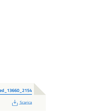
gned_13660_2154
PDF
Scarica