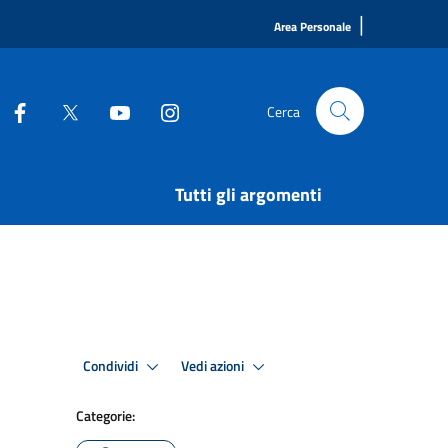
|
Area Personale
Cerca
Tutti gli argomenti
Condividi
Vedi azioni
Categorie: