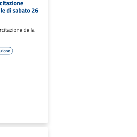
citazione
ile di sabato 26
ercitazione della
e
azione