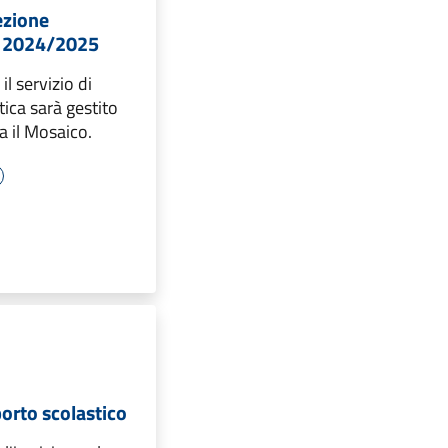
fezione
S. 2024/2025
l servizio di
tica sarà gestito
a il Mosaico.
porto scolastico