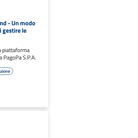
end - Un modo
 gestire le
a piattaforma
a PagoPa S.P.A.
azione