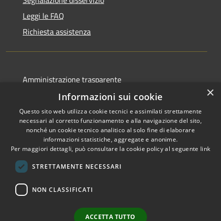
Leggi le FAQ
Richiesta assistenza
Amministrazione trasparente
×
Albo pretorio
Informazioni sui cookie
Informativa privacy
Questo sito web utilizza cookie tecnici e assimilati strettamente
necessari al corretto funzionamento e alla navigazione del sito,
Note legali
nonché un cookie tecnico analitico al solo fine di elaborare
informazioni statistiche, aggregate e anonime.
Dichiarazione di accessibilità
Per maggiori dettagli, può consultare la cookie policy al seguente
link
STRETTAMENTE NECESSARI
NON CLASSIFICATI
RSS
Copyright © 2026 • Comune di
Accessibilità
Canelli • Powered by
Privacy
Municipium
Accesso
•
ACCETTA TUTTO