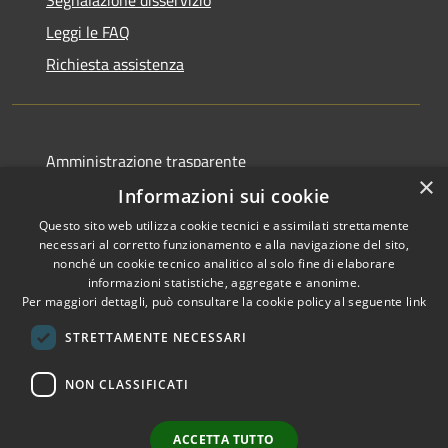
Leggi le FAQ
Richiesta assistenza
Amministrazione trasparente
×
Albo pretorio
Informazioni sui cookie
Informativa privacy
Questo sito web utilizza cookie tecnici e assimilati strettamente
necessari al corretto funzionamento e alla navigazione del sito,
Note legali
nonché un cookie tecnico analitico al solo fine di elaborare
informazioni statistiche, aggregate e anonime.
Dichiarazione di accessibilità
Per maggiori dettagli, può consultare la cookie policy al seguente
link
STRETTAMENTE NECESSARI
NON CLASSIFICATI
RSS
Copyright © 2026 • Comune di
Accessibilità
Canelli • Powered by
Privacy
Municipium
Accesso
•
ACCETTA TUTTO