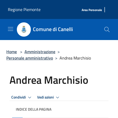
Salta al contenuto principale
|
Regione Piemonte
Area Personale
Comune di Canelli
Home
>
Amministrazione
>
Personale amministrativo
>
Andrea Marchisio
Andrea Marchisio
Condividi
Vedi azioni
INDICE DELLA PAGINA