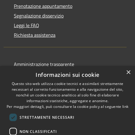
Prenotazione appuntamento
Segnalazione disservizio
Leggi le FAQ
Richiesta assistenza
Amministrazione trasparente
×
Albo pretorio
Informazioni sui cookie
Informativa privacy
Questo sito web utilizza cookie tecnici e assimilati strettamente
necessari al corretto funzionamento e alla navigazione del sito,
Note legali
nonché un cookie tecnico analitico al solo fine di elaborare
informazioni statistiche, aggregate e anonime.
Dichiarazione di accessibilità
Per maggiori dettagli, può consultare la cookie policy al seguente
link
STRETTAMENTE NECESSARI
NON CLASSIFICATI
RSS
Copyright © 2026 • Comune di