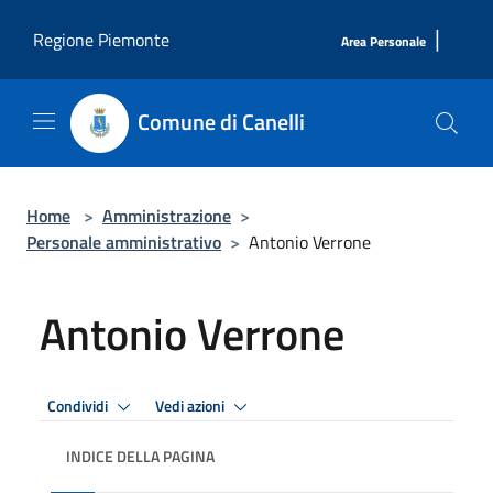
Salta al contenuto principale
|
Regione Piemonte
Area Personale
Comune di Canelli
Home
>
Amministrazione
>
Personale amministrativo
>
Antonio Verrone
Antonio Verrone
Condividi
Vedi azioni
INDICE DELLA PAGINA