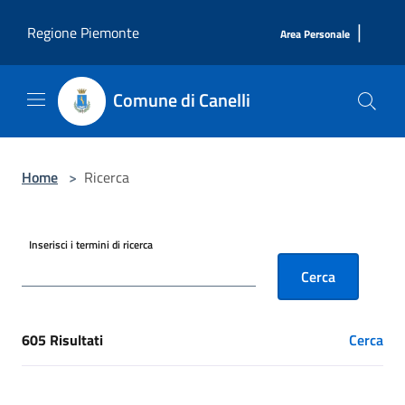
Salta al contenuto principale
|
Regione Piemonte
Area Personale
Comune di Canelli
Home
>
Ricerca
Inserisci i termini di ricerca
Cerca
605 Risultati
Cerca
[results] Risultati