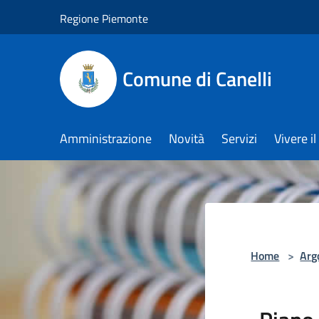
Salta al contenuto principale
Regione Piemonte
Comune di Canelli
Amministrazione
Novità
Servizi
Vivere 
Home
>
Arg