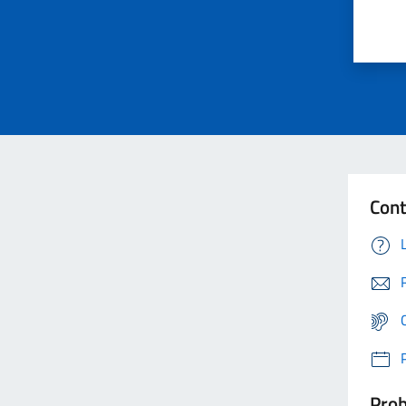
Cont
Prob