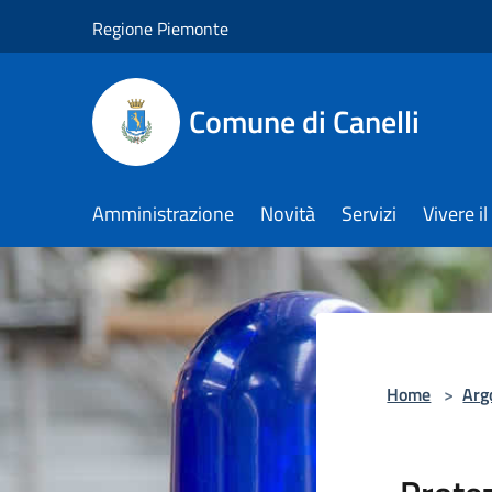
Salta al contenuto principale
Regione Piemonte
Comune di Canelli
Amministrazione
Novità
Servizi
Vivere 
Home
>
Arg