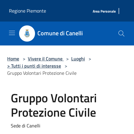
Salta al contenuto principale
|
Regione Piemonte
Area Personale
Comune di Canelli
Home
>
Vivere il Comune
>
Luoghi
>
> Tutti i punti di interesse
>
Gruppo Volontari Protezione Civile
Gruppo Volontari
Protezione Civile
Sede di Canelli