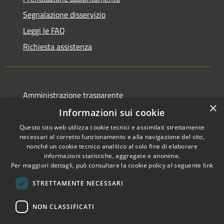
Segnalazione disservizio
Leggi le FAQ
Richiesta assistenza
Amministrazione trasparente
×
Albo pretorio
Informazioni sui cookie
Informativa privacy
Questo sito web utilizza cookie tecnici e assimilati strettamente
necessari al corretto funzionamento e alla navigazione del sito,
Note legali
nonché un cookie tecnico analitico al solo fine di elaborare
informazioni statistiche, aggregate e anonime.
Dichiarazione di accessibilità
Per maggiori dettagli, può consultare la cookie policy al seguente
link
STRETTAMENTE NECESSARI
NON CLASSIFICATI
RSS
Copyright © 2026 • Comune di
Accessibilità
Canelli • Powered by