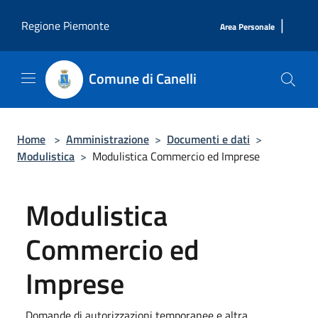
Salta al contenuto principale
|
Regione Piemonte
Area Personale
Comune di Canelli
Home
>
Amministrazione
>
Documenti e dati
>
Modulistica
>
Modulistica Commercio ed Imprese
Modulistica
Commercio ed
Imprese
Domande di autorizzazioni temporanee e altra