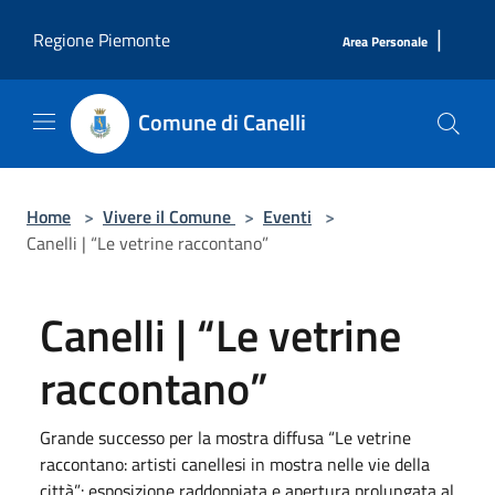
Salta al contenuto principale
|
Regione Piemonte
Area Personale
Comune di Canelli
Home
>
Vivere il Comune
>
Eventi
>
Canelli | “Le vetrine raccontano”
Canelli | “Le vetrine
raccontano”
Grande successo per la mostra diffusa “Le vetrine
raccontano: artisti canellesi in mostra nelle vie della
città”: esposizione raddoppiata e apertura prolungata al