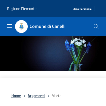
Salta al contenuto principale
|
Regione Piemonte
Area Personale
Comune di Canelli
Home
>
Argomenti
>
Morte