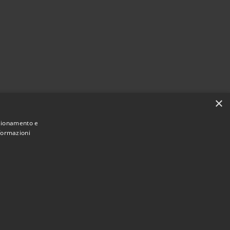
×
nzionamento e
nformazioni
Municipium
Accesso redazione
di Canelli • Powered by
•