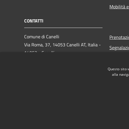
Mobilità e
CONTATTI
Comune di Canelli
Prenotaz
Via Roma, 37, 14053 Canelli AT, Italia -
Segnalazi
14053 - Canelli
Leggi le 
Partita IVA: 00084540053
Richiesta
Questo sito 
alla navig
PEC:
comune.canelli@pec.it
Centralino Unico: 0141 820111
RSS
Accessibilità
Privacy
Cookie
Mappa de