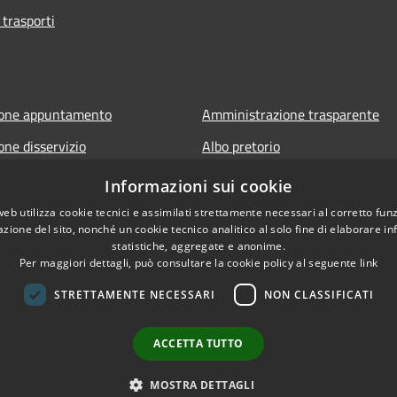
 trasporti
ione appuntamento
Amministrazione trasparente
one disservizio
Albo pretorio
FAQ
Informativa privacy
Informazioni sui cookie
 assistenza
Note legali
web utilizza cookie tecnici e assimilati strettamente necessari al corretto fu
azione del sito, nonché un cookie tecnico analitico al solo fine di elaborare i
Dichiarazione di accessibilità
statistiche, aggregate e anonime.
Per maggiori dettagli, può consultare la cookie policy al seguente
link
STRETTAMENTE NECESSARI
NON CLASSIFICATI
ACCETTA TUTTO
l sito
Copyright © 2026 • Comune 
MOSTRA DETTAGLI